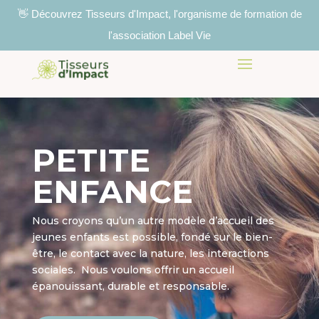
👋 Découvrez Tisseurs d'Impact, l'organisme de formation de
l'association Label Vie
PETITE
ENFANCE
Nous croyons qu’un autre modèle d’accueil des
jeunes enfants est possible, fondé sur le bien-
être, le contact avec la nature, les interactions
sociales. Nous voulons offrir un accueil
épanouissant, durable et responsable.