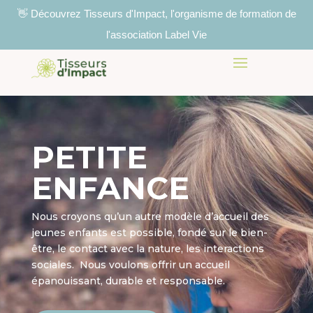
👋 Découvrez Tisseurs d'Impact, l'organisme de formation de
l'association Label Vie
PETITE
ENFANCE
Nous croyons qu’un autre modèle d’accueil des
jeunes enfants est possible, fondé sur le bien-
être, le contact avec la nature, les interactions
sociales. Nous voulons offrir un accueil
épanouissant, durable et responsable.