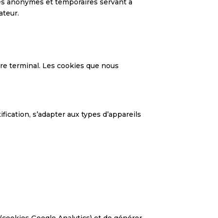
ées anonymes et temporaires servant à
ateur.
tre terminal. Les cookies que nous
fication, s’adapter aux types d’appareils
 (cookies Google Analytics) et de générer