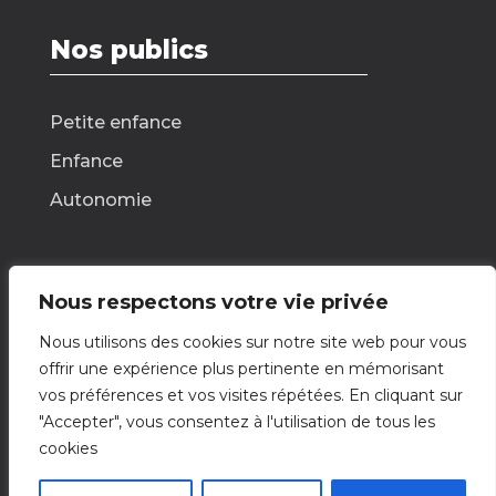
Nos publics
Petite enfance
Enfance
Autonomie
Nous respectons votre vie privée
Nous contacter
Nous utilisons des cookies sur notre site web pour vous
offrir une expérience plus pertinente en mémorisant
Nous écrire
vos préférences et vos visites répétées. En cliquant sur
"Accepter", vous consentez à l'utilisation de tous les
cookies
© 2026 Tisseurs d’Impact – Label Vie
Cookies