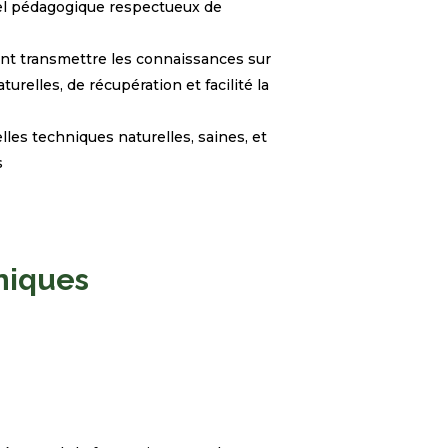
el pédagogique
respectueux de
nt transmettre les
connaissances sur
naturelles, de
récupération et facilité la
lles techniques naturelles, saines,
et
s
niques