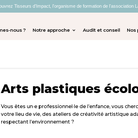
uvrez Tisseurs d'Impact, l'organisme de formation de l'association L
mes-nous ?
Notre approche
Audit et conseil
Nos 
Arts plastiques écol
Vous êtes un·e professionnel·le de l’enfance, vous cher
votre lieu de vie, des ateliers de créativité artistique 
respectant l’environnement ?