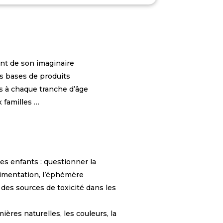
nt de son imaginaire
es bases de produits
és à chaque tranche d’âge
 familles …
 les enfants
: questionner la
imentation, l’
é
phémère
des sources de toxicité dans les
mières naturelles, les couleurs, la