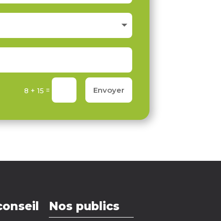
Envoyer
=
8 + 15
conseil
Nos publics