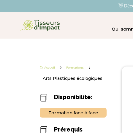
👋 Déco
Qui som
5
5
Accueil
Formations

Arts Plastiques écologiques
Disponibilité:

Formation face à face
Prérequis
