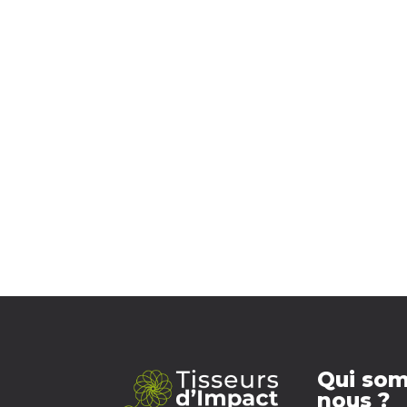
Qui so
nous ?