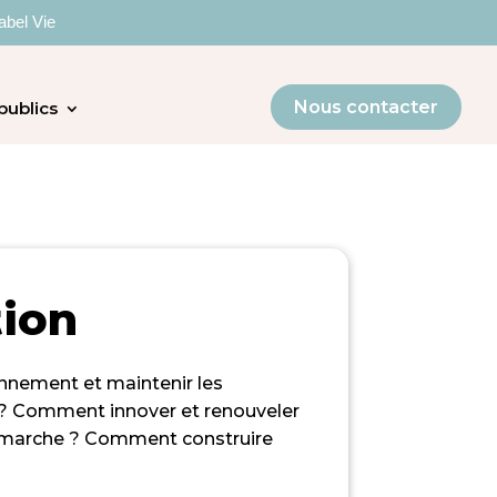
abel Vie
Nous contacter
publics
tion
onnement et maintenir les
e ? Comment innover et
renouveler
démarche
?
Comment construire