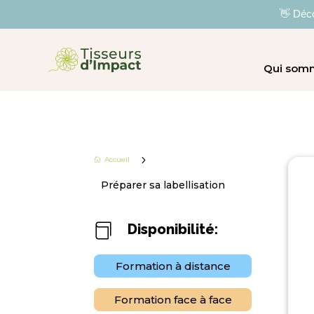
👋 Déco
Qui som
5
Accueil

Préparer sa labellisation
Disponibilité:

Formation à distance
Formation face à face