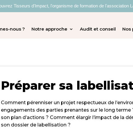
uvrez Tisseurs d'Impact, l'organisme de formation de l'association L
mes-nous ?
Notre approche
Audit et conseil
Nos 
Préparer sa labellisa
Comment
pérenniser un projet
respectueux de l’envir
engagements des parties prenante
s sur le long term
son plan d’actions ? Comment élargir
l’impact de la 
son
dossier de labellisation
?