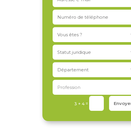
Envoye
=
3 + 4