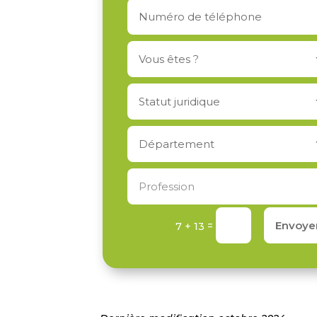
Envoye
=
7 + 13