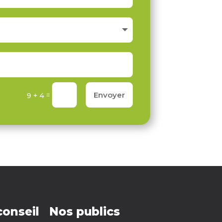
Envoyer
=
9 + 4
conseil
Nos publics