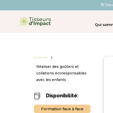
👋 Déco
Qui som
5
Accueil

Réaliser des goûters et
collations écoresponsables
avec les enfants
Disponibilité:

Formation face à face