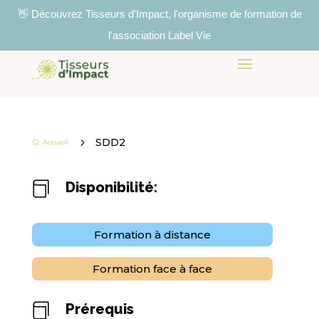
👋 Découvrez Tisseurs d'Impact, l'organisme de formation de
l'association Label Vie
5
SDD2
Accueil

Disponibilité:

Formation à distance
Formation face à face
Prérequis
