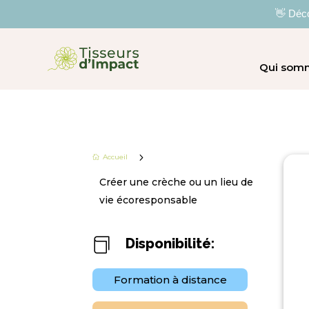
👋 Déco
Qui som
5
Accueil

Créer une crèche ou un lieu de
vie écoresponsable
Disponibilité:

Formation à distance