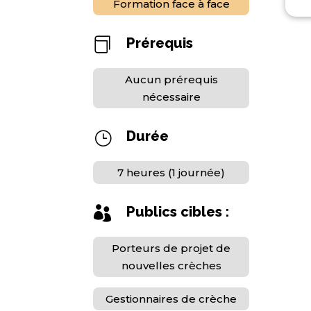
Formation face à face
Prérequis

Aucun prérequis
nécessaire
Durée
}
7 heures (1 journée)
Publics cibles :

Porteurs de projet de
nouvelles crèches
Gestionnaires de crèche